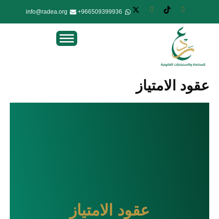
info@radea.org
966509399936+
عقود الامتياز
عقود الامتياز