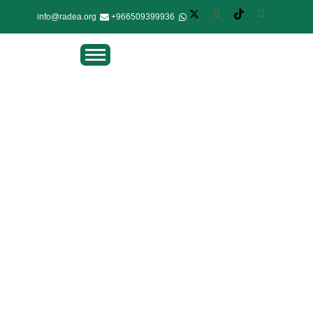
info@radea.org
966509399936+