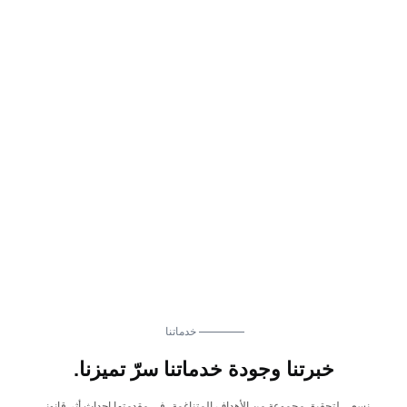
خدماتنا
خبرتنا وجودة خدماتنا سرّ تميزنا.
نسعى لتحقيق مجموعة من الأهداف المتناغمة، في مقدمتها إحداث أثر قانوني