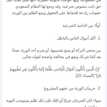
حق ثابت بنصوص شرعية، وقد وضع لها النظام السعودي
عقوبات رادعة للحفاظ على الحقوق ومنع الظلم بين الورثة.
أولًا: من الناحية الشرعية
أكل أموال الناس بالباطل
من يحتجز التركة أو يمنع تقسيمها، أو يحرم أحد الورثة عمدًا،
يعد آثمًا شرعًا، ويقع في مخالفة واضحة لقوله تعالى:
“إِنَّ الَّذِينَ يَأْكُلُونَ أَمْوَالَ الْيَتَامَى ظُلْمًا إِنَّمَا يَأْكُلُونَ فِي بُطُونِهِمْ
نَارًا” [النساء: 10].
حرمان الورثة من حقهم المشروع
سواء كان الحرمان جزئيًا أو كليًا، فإن ذلك ظلم يستوجب التوبة
ورد الحقوق.